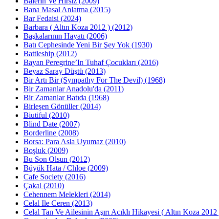
Balerin Ve Hırsız (2009)
Bana Masal Anlatma (2015)
Bar Fedaisi (2024)
Barbara ( Altın Koza 2012 ) (2012)
Başkalarının Hayatı (2006)
Batı Cephesinde Yeni Bir Şey Yok (1930)
Battleship (2012)
Bayan Peregrine’In Tuhaf Çocukları (2016)
Beyaz Saray Düştü (2013)
Bir Artı Bir (Sympathy For The Devil) (1968)
Bir Zamanlar Anadolu'da (2011)
Bir Zamanlar Batıda (1968)
Birleşen Gönüller (2014)
Biutiful (2010)
Blind Date (2007)
Borderline (2008)
Borsa: Para Asla Uyumaz (2010)
Boşluk (2009)
Bu Son Olsun (2012)
Büyük Hata / Chloe (2009)
Cafe Society (2016)
Çakal (2010)
Cehennem Melekleri (2014)
Celal Ile Ceren (2013)
Celal Tan Ve Ailesinin Aşırı Acıklı Hikayesi ( Altın Koza 2012 