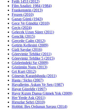
Fetih 1453 (2012)
Film Analizi: 1984 (1984)
Frankenstein (2013)
Frozen (2010)
Gazap Günü (1943)
Gece Ve Gündüz (2010)
Geçiş (2024)
Gelecek Uzun Sürer (2011)
Gençlik (2015)
Gerçeğe Çağrı (2012)
Getirin Kellesini (2009)
Gizli Sayılar (2016)
Görevimiz Tehlike (2011)
Görevimiz Tehlike 5 (2015)
Gözlerindeki Sır (2009)
Gözümün Nuru (2013)
Gri Kurt (2012)
Güneşin Karanlığında (2011)
Hasta / Sicko (2007)
Hayallerim, Aşkım Ve Sen (1987)
Hayat Güzeldir (1997)
Hayır Kızım Dansa Gitmek Yok (2009)
Her Yerde Aşk (2011)
Hırsızlar Şehri (2010)
Hobbit: Beş Ordunun Savaşı (2014)