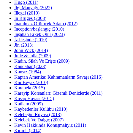
Hugo (2011)
İlgi Manyağı (2022)
İllegal (2010)
In Bruges (2008)
İnanılmaz Örümcek Adam (2012)
Inception/başlangıç (2010)
İnşallah Erkek Olur (2023)
İz Peşinde (2010)
Jîn (2013)
John Wick (2014)
Julie & Julia (2009)
Kadın, Silah Ve Erişte (2009)
Kandahar (2023)
Kansız (1984)
Kaptan Amerika: Kahramanların Savaşı (2016)
Kar Beyaz (2010)
Karabela (2015)
Karayip Korsanları: Gizemli Denizlerde (2011)
Kasap Havası (2015)
Katliam (2009)
Kaybedenler Kulübü (2010)
Kelebeğin Rüyası (2013)
Kelebek Ve Dalgıç (2007)
Kevin Hakkında Konuşmalıyız (2011)
Kırımlı (2014)