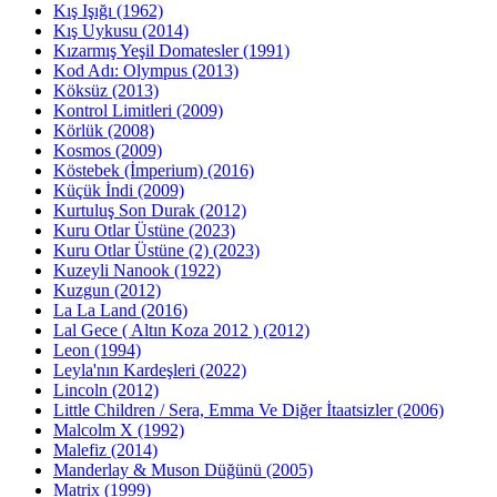
Kış Işığı (1962)
Kış Uykusu (2014)
Kızarmış Yeşil Domatesler (1991)
Kod Adı: Olympus (2013)
Köksüz (2013)
Kontrol Limitleri (2009)
Körlük (2008)
Kosmos (2009)
Köstebek (İmperium) (2016)
Küçük İndi (2009)
Kurtuluş Son Durak (2012)
Kuru Otlar Üstüne (2023)
Kuru Otlar Üstüne (2) (2023)
Kuzeyli Nanook (1922)
Kuzgun (2012)
La La Land (2016)
Lal Gece ( Altın Koza 2012 ) (2012)
Leon (1994)
Leyla'nın Kardeşleri (2022)
Lincoln (2012)
Little Children / Sera, Emma Ve Diğer İtaatsizler (2006)
Malcolm X (1992)
Malefiz (2014)
Manderlay & Muson Düğünü (2005)
Matrix (1999)