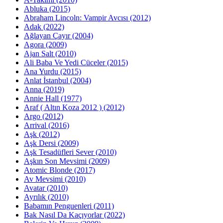
Abluka (2015)
Abraham Lincoln: Vampir Avcısı (2012)
Adak (2022)
Ağlayan Çayır (2004)
Agora (2009)
Ajan Salt (2010)
Ali Baba Ve Yedi Cüceler (2015)
Ana Yurdu (2015)
Anlat İstanbul (2004)
Anna (2019)
Annie Hall (1977)
Araf ( Altın Koza 2012 ) (2012)
Argo (2012)
Arrival (2016)
Aşk (2012)
Aşk Dersi (2009)
Aşk Tesadüfleri Sever (2010)
Aşkın Son Mevsimi (2009)
Atomic Blonde (2017)
Av Mevsimi (2010)
Avatar (2010)
Ayrılık (2010)
Babamın Penguenleri (2011)
Bak Nasıl Da Kaçıyorlar (2022)