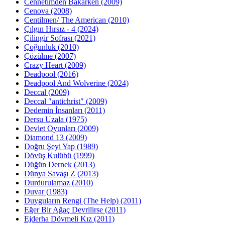
Cennetimden Bakarken (2009)
Cenova (2008)
Centilmen/ The American (2010)
Çılgın Hırsız - 4 (2024)
Çilingir Sofrası (2021)
Çoğunluk (2010)
Çözülme (2007)
Crazy Heart (2009)
Deadpool (2016)
Deadpool And Wolverine (2024)
Deccal (2009)
Deccal "antichrist" (2009)
Dedemin İnsanları (2011)
Dersu Uzala (1975)
Devlet Oyunları (2009)
Diamond 13 (2009)
Doğru Şeyi Yap (1989)
Dövüş Kulübü (1999)
Düğün Dernek (2013)
Dünya Savaşı Z (2013)
Durdurulamaz (2010)
Duvar (1983)
Duyguların Rengi (The Help) (2011)
Eğer Bir Ağaç Devrilirse (2011)
Ejderha Dövmeli Kız (2011)