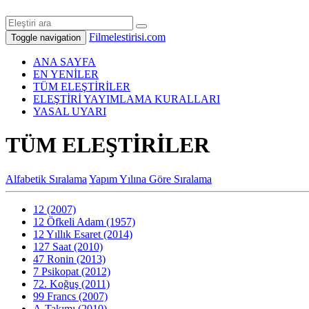
Filmelestirisi.com
Toggle navigation
ANA SAYFA
EN YENİLER
TÜM ELEŞTİRİLER
ELEŞTİRİ YAYIMLAMA KURALLARI
YASAL UYARI
TÜM ELEŞTİRİLER
Alfabetik Sıralama
Yapım Yılına Göre Sıralama
12 (2007)
12 Öfkeli Adam (1957)
12 Yıllık Esaret (2014)
127 Saat (2010)
47 Ronin (2013)
7 Psikopat (2012)
72. Koğuş (2011)
99 Francs (2007)
A-Takımı (2010)