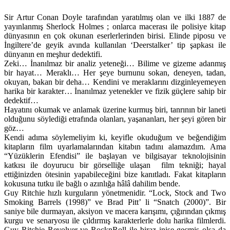
Sir Artur Conan Doyle tarafından yaratılmış olan ve ilki 1887 de
yayınlanmış Sherlock Holmes ; onlarca macerası ile polisiye kitap
dünyasının en çok okunan eserlerlerinden birisi. Elinde piposu ve
İngiltere’de geyik avında kullanılan ‘Deerstalker’ tip şapkası ile
dünyanın en meşhur dedektifi.
Zeki… İnanılmaz bir analiz yeteneği… Bilime ve gizeme adanmış
bir hayat… Meraklı… Her şeye burnunu sokan, deneyen, tadan,
okuyan, bakan bir deha… Kendini ve meraklarını dizginleyemeyen
harika bir karakter… İnanılmaz yetenekler ve fizik güçlere sahip bir
dedektif…
Hayatını okumak ve anlamak üzerine kurmuş biri, tanrının bir laneti
olduğunu söylediği etrafında olanları, yaşananları, her şeyi gören bir
göz…
Kendi adıma söylemeliyim ki, keyifle okuduğum ve beğendiğim
kitapların film uyarlamalarından kitabın tadını alamazdım. Ama
“Yüzüklerin Efendisi” ile başlayan ve bilgisayar teknolojisinin
katkısı ile doyurucu bir görselliğe ulaşan film tekniği; hayal
ettiğinizden ötesinin yapabileceğini bize kanıtladı. Fakat kitapların
kokusuna tutku ile bağlı o azınlığa hâlâ dahilim bende.
Guy Ritchie hızlı kurguların yönetmenidir. “Lock, Stock and Two
Smoking Barrels (1998)” ve Brad Pitt’ li “Snatch (2000)”. Bir
saniye bile durmayan, aksiyon ve macera karışımı, çığırından çıkmış
kurgu ve senaryosu ile çıldırmış karakterlerle dolu harika filmlerdi.
Guy Ritchie Revolver ve RocknRoll ile biraz inişe geçmiş olsa da