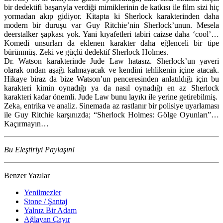
bir dedektifi başarıyla verdiği mimiklerinin de katkısı ile film sizi hiç
yormadan akıp gidiyor. Kitapta ki Sherlock karakterinden daha
modern bir duruşu var Guy Ritchie’nin Sherlock’unun. Mesela
deerstalker şapkası yok. Yani kıyafetleri tabiri caizse daha ‘cool’…
Komedi unsurları da eklenen karakter daha eğlenceli bir tipe
bürünmüş. Zeki ve güçlü dedektif Sherlock Holmes.
Dr. Watson karakterinde Jude Law hatasız. Sherlock’un yaveri
olarak ondan aşağı kalmayacak ve kendini tehlikenin içine atacak.
Hikaye biraz da bize Watson’un penceresinden anlatıldığı için bu
karakteri kimin oynadığı ya da nasıl oynadığı en az Sherlock
karakteri kadar önemli. Jude Law bunu layıkı ile yerine getirebilmiş.
Zeka, entrika ve analiz. Sinemada az rastlanır bir polisiye uyarlaması
ile Guy Ritchie karşınızda; “Sherlock Holmes: Gölge Oyunları”…
Kaçırmayın…
Bu Eleştiriyi Paylaşın!
Benzer Yazılar
Yenilmezler
Stone / Şantaj
Yalnız Bir Adam
Ağlayan Çayır