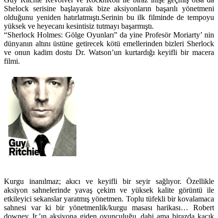
Shelock serisine başlayarak bize aksiyonların başarılı yönetmeni
olduğunu yeniden hatırlatmıştı.Serinin bu ilk filminde de tempoyu
yüksek ve heyecanı kesintisiz tutmayı başarmıştı.
“Sherlock Holmes: Gölge Oyunları” da yine Profesör Moriarty’ nin
dünyanın altını üstüne getirecek kötü emellerinden bizleri Sherlock
ve onun kadim dostu Dr. Watson’un kurtardığı keyifli bir macera
filmi.
Kurgu inanılmaz; akıcı ve keyifli bir seyir sağlıyor. Özellikle
aksiyon sahnelerinde yavaş çekim ve yüksek kalite görüntü ile
etkileyici sekanslar yaratmış yönetmen. Toplu tüfekli bir kovalamaca
sahnesi var ki bir yönetmenlik/kurgu masası harikası… Robert
downey Jr.’ın aksiyona giden oyunculuğu, dahi ama birazda kaçık