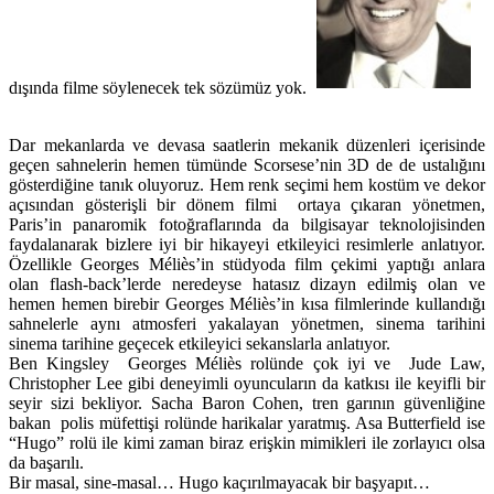
dışında filme söylenecek tek sözümüz yok.
Dar mekanlarda ve devasa saatlerin mekanik düzenleri içerisinde
geçen sahnelerin hemen tümünde Scorsese’nin 3D de de ustalığını
gösterdiğine tanık oluyoruz. Hem renk seçimi hem kostüm ve dekor
açısından gösterişli bir dönem filmi ortaya çıkaran yönetmen,
Paris’in panaromik fotoğraflarında da bilgisayar teknolojisinden
faydalanarak bizlere iyi bir hikayeyi etkileyici resimlerle anlatıyor.
Özellikle Georges Méliès’in stüdyoda film çekimi yaptığı anlara
olan flash-back’lerde neredeyse hatasız dizayn edilmiş olan ve
hemen hemen birebir Georges Méliès’in kısa filmlerinde kullandığı
sahnelerle aynı atmosferi yakalayan yönetmen, sinema tarihini
sinema tarihine geçecek etkileyici sekanslarla anlatıyor.
Ben Kingsley Georges Méliès rolünde çok iyi ve Jude Law,
Christopher Lee gibi deneyimli oyuncuların da katkısı ile keyifli bir
seyir sizi bekliyor. Sacha Baron Cohen, tren garının güvenliğine
bakan polis müfettişi rolünde harikalar yaratmış. Asa Butterfield ise
“Hugo” rolü ile kimi zaman biraz erişkin mimikleri ile zorlayıcı olsa
da başarılı.
Bir masal, sine-masal… Hugo kaçırılmayacak bir başyapıt…