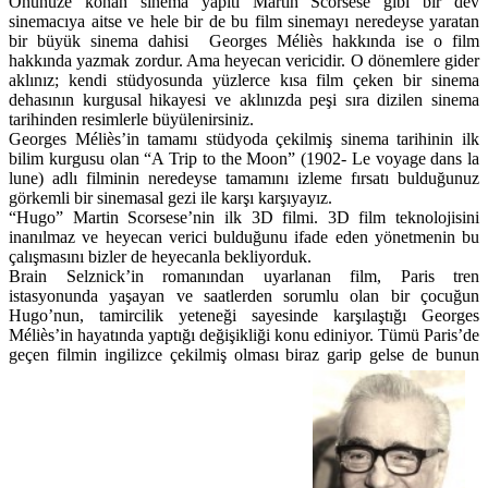
Önünüze konan sinema yapıtı Martin Scorsese gibi bir dev
sinemacıya aitse ve hele bir de bu film sinemayı neredeyse yaratan
bir büyük sinema dahisi Georges Méliès hakkında ise o film
hakkında yazmak zordur. Ama heyecan vericidir. O dönemlere gider
aklınız; kendi stüdyosunda yüzlerce kısa film çeken bir sinema
dehasının kurgusal hikayesi ve aklınızda peşi sıra dizilen sinema
tarihinden resimlerle büyülenirsiniz.
Georges Méliès’in tamamı stüdyoda çekilmiş sinema tarihinin ilk
bilim kurgusu olan “A Trip to the Moon” (1902- Le voyage dans la
lune) adlı filminin neredeyse tamamını izleme fırsatı bulduğunuz
görkemli bir sinemasal gezi ile karşı karşıyayız.
“Hugo” Martin Scorsese’nin ilk 3D filmi. 3D film teknolojisini
inanılmaz ve heyecan verici bulduğunu ifade eden yönetmenin bu
çalışmasını bizler de heyecanla bekliyorduk.
Brain Selznick’in romanından uyarlanan film, Paris tren
istasyonunda yaşayan ve saatlerden sorumlu olan bir çocuğun
Hugo’nun, tamircilik yeteneği sayesinde karşılaştığı Georges
Méliès’in hayatında yaptığı değişikliği konu ediniyor. Tümü Paris’de
geçen filmin ingilizce çekilmiş olması biraz garip gelse de bunun