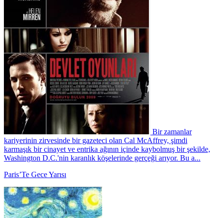
Bir zamanlar
kariyerinin zirvesinde bir gazeteci olan Cal McAffrey, şimdi
karmaşık bir cinayet ve entrika ağının içinde kaybolmuş bir şekilde,
Washington D.C.'nin karanlık köşelerinde gerçeği arıyor. Bu a...
Paris’Te Gece Yarısı