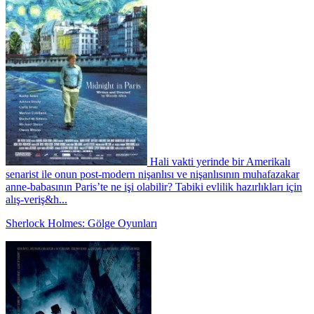
Hali vakti yerinde bir Amerikalı
senarist ile onun post-modern nişanlısı ve nişanlısının muhafazakar
anne-babasının Paris’te ne işi olabilir? Tabiki evlilik hazırlıkları için
alış-veriş&h...
Sherlock Holmes: Gölge Oyunları