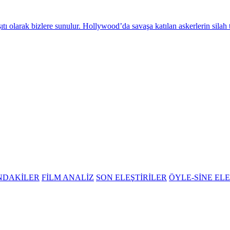
rşıtı olarak bizlere sunulur. Hollywood’da savaşa katılan askerlerin sila
NDAKİLER
FİLM ANALİZ
SON ELEŞTİRİLER
ÖYLE-SİNE ELE