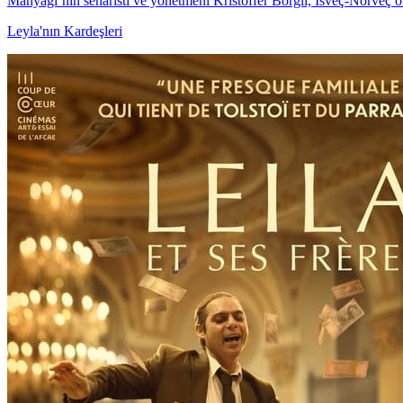
Manyağı’nın senaristi ve yönetmeni Kristoffer Borgli, İsveç-Norveç or
Leyla'nın Kardeşleri