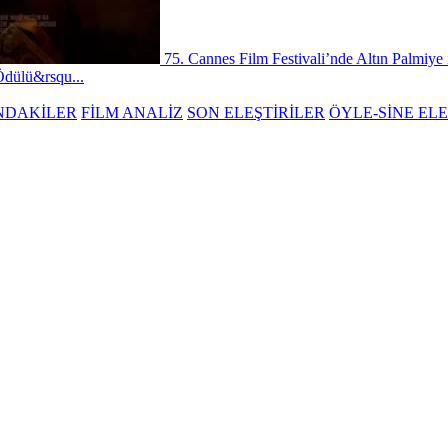
75. Cannes Film Festivali’nde Altın Palmiye 
 Ödülü&rsqu...
NDAKİLER
FİLM ANALİZ
SON ELEŞTİRİLER
ÖYLE-SİNE ELE