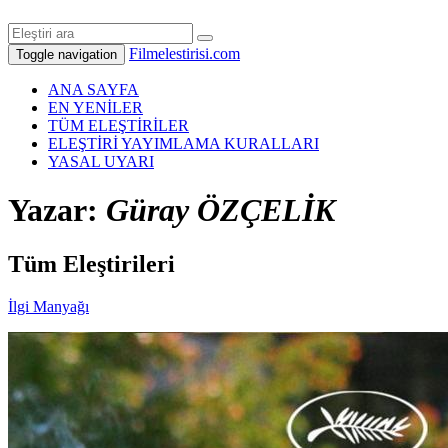
Filmelestirisi.com
Toggle navigation
ANA SAYFA
EN YENİLER
TÜM ELEŞTİRİLER
ELEŞTİRİ YAYIMLAMA KURALLARI
YASAL UYARI
Yazar:
Güray ÖZÇELİK
Tüm Eleştirileri
İlgi Manyağı