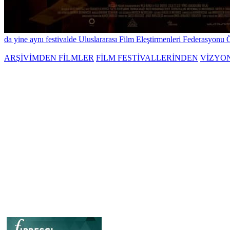
da yine aynı festivalde Uluslararası Film Eleştirmenleri Federasyonu
ARŞİVİMDEN FİLMLER
FİLM FESTİVALLERİNDEN
VİZYO