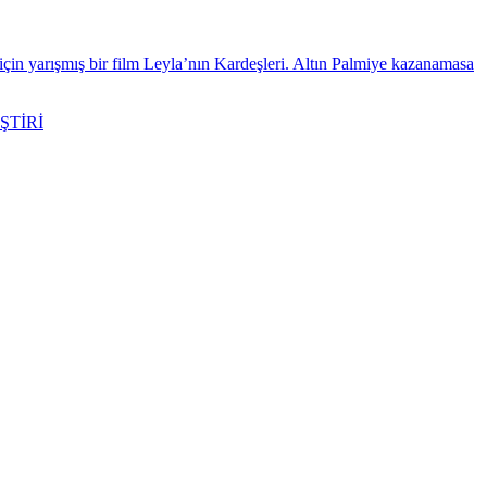
için yarışmış bir film Leyla’nın Kardeşleri. Altın Palmiye kazanamasa
ŞTİRİ