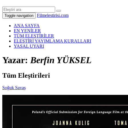
Filmelestirisi.com
Toggle navigation
ANA SAYFA
EN YENİLER
TÜM ELEŞTİRİLER
ELEŞTİRİ YAYIMLAMA KURALLARI
YASAL UYARI
Yazar:
Berfin YÜKSEL
Tüm Eleştirileri
Soğuk Savaş