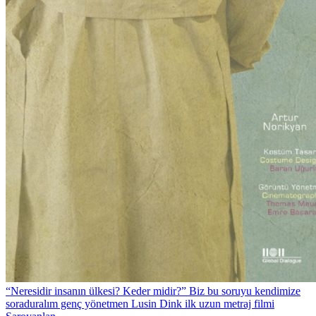
“Neresidir insanın ülkesi? Keder midir?” Biz bu soruyu kendimize
soraduralım genç yönetmen Lusin Dink ilk uzun metraj filmi