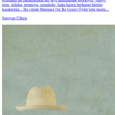
Romanın ilk paragrafında her şeyi tanımlamak gerekiyor: yapıyı,
tonu, üslubu, tempoyu, uzunluğu, hatta bazen herhangi birinin
karakterini... Bu cümle Marquez On İki Gezici Öykü’nün önsöz...
Saroyan Ülkesi