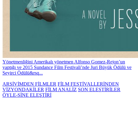
Yönetmenliğini Amerikalı yönetmen Alfonso Gomez-Rejon’un
yaptığı ve 2015 Sundance Film Festivali’nde Juri Büyük Ödülü ve
Seyirci Ödülü&rsq...
ARŞİVİMDEN FİLMLER
FİLM FESTİVALLERİNDEN
VİZYONDAKİLER
FİLM ANALİZ
SON ELEŞTİRİLER
ÖYLE-SİNE ELEŞTİRİ