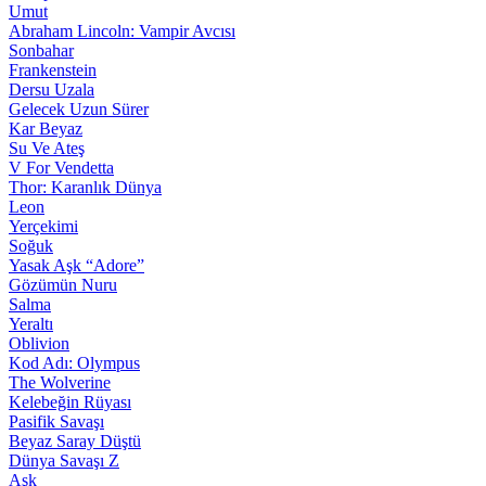
Umut
Abraham Lincoln: Vampir Avcısı
Sonbahar
Frankenstein
Dersu Uzala
Gelecek Uzun Sürer
Kar Beyaz
Su Ve Ateş
V For Vendetta
Thor: Karanlık Dünya
Leon
Yerçekimi
Soğuk
Yasak Aşk “Adore”
Gözümün Nuru
Salma
Yeraltı
Oblivion
Kod Adı: Olympus
The Wolverine
Kelebeğin Rüyası
Pasifik Savaşı
Beyaz Saray Düştü
Dünya Savaşı Z
Aşk