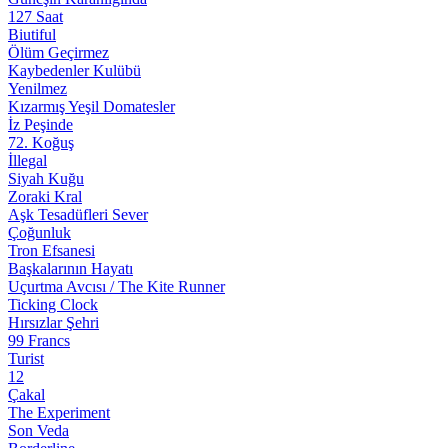
127 Saat
Biutiful
Ölüm Geçirmez
Kaybedenler Kulübü
Yenilmez
Kızarmış Yeşil Domatesler
İz Peşinde
72. Koğuş
İllegal
Siyah Kuğu
Zoraki Kral
Aşk Tesadüfleri Sever
Çoğunluk
Tron Efsanesi
Başkalarının Hayatı
Uçurtma Avcısı / The Kite Runner
Ticking Clock
Hırsızlar Şehri
99 Francs
Turist
12
Çakal
The Experiment
Son Veda