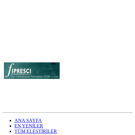
ANA SAYFA
EN YENİLER
TÜM ELEŞTİRİLER