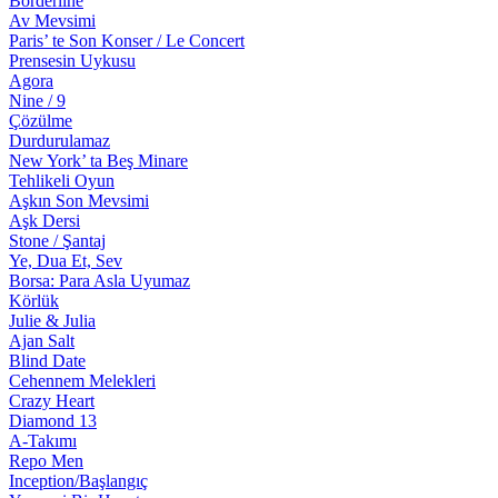
Borderline
Av Mevsimi
Paris’ te Son Konser / Le Concert
Prensesin Uykusu
Agora
Nine / 9
Çözülme
Durdurulamaz
New York’ ta Beş Minare
Tehlikeli Oyun
Aşkın Son Mevsimi
Aşk Dersi
Stone / Şantaj
Ye, Dua Et, Sev
Borsa: Para Asla Uyumaz
Körlük
Julie & Julia
Ajan Salt
Blind Date
Cehennem Melekleri
Crazy Heart
Diamond 13
A-Takımı
Repo Men
Inception/Başlangıç