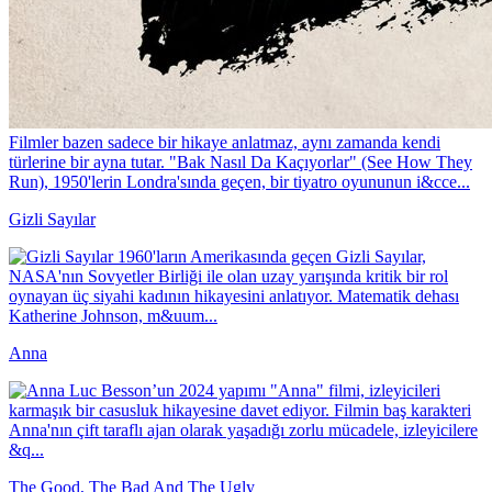
Filmler bazen sadece bir hikaye anlatmaz, aynı zamanda kendi
türlerine bir ayna tutar. "Bak Nasıl Da Kaçıyorlar" (See How They
Run), 1950'lerin Londra'sında geçen, bir tiyatro oyununun i&cce...
Gizli Sayılar
1960'ların Amerikasında geçen Gizli Sayılar,
NASA'nın Sovyetler Birliği ile olan uzay yarışında kritik bir rol
oynayan üç siyahi kadının hikayesini anlatıyor. Matematik dehası
Katherine Johnson, m&uum...
Anna
Luc Besson’un 2024 yapımı "Anna" filmi, izleyicileri
karmaşık bir casusluk hikayesine davet ediyor. Filmin baş karakteri
Anna'nın çift taraflı ajan olarak yaşadığı zorlu mücadele, izleyicilere
&q...
The Good, The Bad And The Ugly