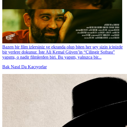
Bazen bir film izlersiniz ve ekranda olup biten her şey sizin içinizde
bir yerlere dokunur. İşte Ali Kemal Güven’in “Çilingir Sofrası”
yapımı, o nadir filmlerden biri. Bu yapım, yalnızca bir...
Bak Nasıl Da Kaçıyorlar