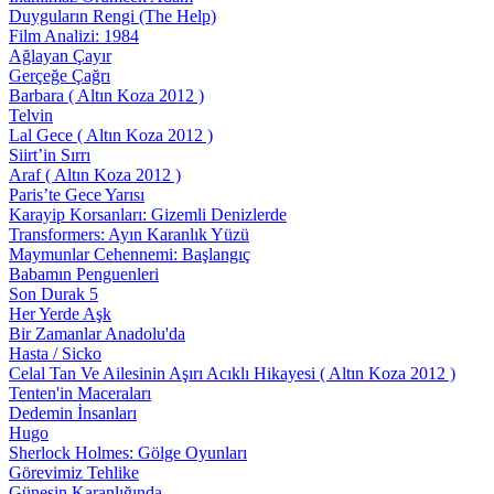
Duyguların Rengi (The Help)
Film Analizi: 1984
Ağlayan Çayır
Gerçeğe Çağrı
Barbara ( Altın Koza 2012 )
Telvin
Lal Gece ( Altın Koza 2012 )
Siirt’in Sırrı
Araf ( Altın Koza 2012 )
Paris’te Gece Yarısı
Karayip Korsanları: Gizemli Denizlerde
Transformers: Ayın Karanlık Yüzü
Maymunlar Cehennemi: Başlangıç
Babamın Penguenleri
Son Durak 5
Her Yerde Aşk
Bir Zamanlar Anadolu'da
Hasta / Sicko
Celal Tan Ve Ailesinin Aşırı Acıklı Hikayesi ( Altın Koza 2012 )
Tenten'in Maceraları
Dedemin İnsanları
Hugo
Sherlock Holmes: Gölge Oyunları
Görevimiz Tehlike
Güneşin Karanlığında