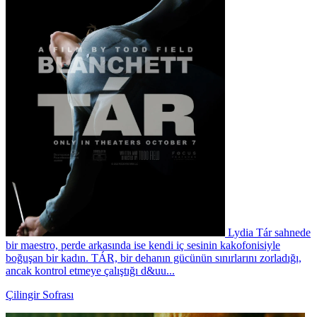
Lydia Tár sahnede
bir maestro, perde arkasında ise kendi iç sesinin kakofonisiyle
boğuşan bir kadın. TÁR, bir dehanın gücünün sınırlarını zorladığı,
ancak kontrol etmeye çalıştığı d&uu...
Çilingir Sofrası