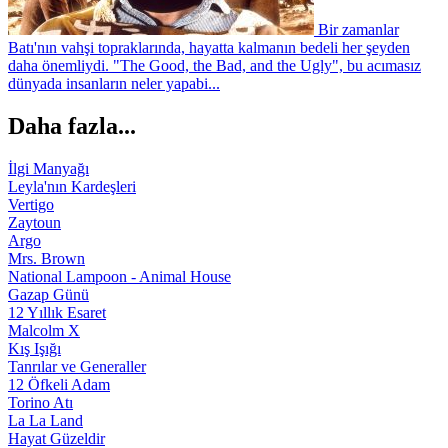
Bir zamanlar
Batı'nın vahşi topraklarında, hayatta kalmanın bedeli her şeyden
daha önemliydi. "The Good, the Bad, and the Ugly", bu acımasız
dünyada insanların neler yapabi...
Daha fazla...
İlgi Manyağı
Leyla'nın Kardeşleri
Vertigo
Zaytoun
Argo
Mrs. Brown
National Lampoon - Animal House
Gazap Günü
12 Yıllık Esaret
Malcolm X
Kış Işığı
Tanrılar ve Generaller
12 Öfkeli Adam
Torino Atı
La La Land
Hayat Güzeldir