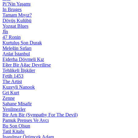
Pi’Nin Yaşamı
In Bruges
Tamam Mıyız?
Dövüş Kulübü
Yozgat Blues
Jîn
47 Ronin
Kurtuluş Son Durak
Meleğin Sırları
Anlat İstanbul
Ejderha Dövmeli Kız
Eğer Bir Ağaç Devrilirse
Tehlikeli İlişkiler
Fetih 1453
The Artist
Kuzeyli Nanook
Gri Kurt
Zenne
Şahane Misafir
Yenilmezler
Bir Artı Bir (Sympathy For The Devil)
Pamuk Prenses Ve Avcı
Bu Son Olsun
Tatil Kitabı
İnanılmaz Örümcek Adam