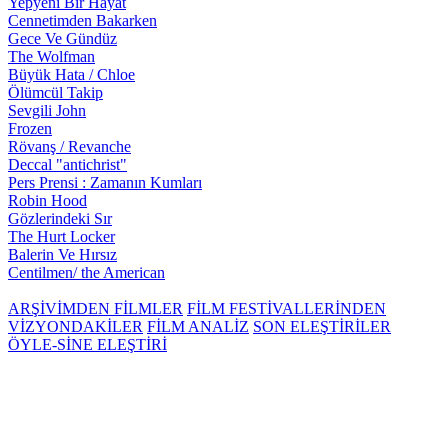
Yepyeni Bir Hayat
Cennetimden Bakarken
Gece Ve Gündüz
The Wolfman
Büyük Hata / Chloe
Ölümcül Takip
Sevgili John
Frozen
Rövanş / Revanche
Deccal "antichrist"
Pers Prensi : Zamanın Kumları
Robin Hood
Gözlerindeki Sır
The Hurt Locker
Balerin Ve Hırsız
Centilmen/ the American
ARŞİVİMDEN FİLMLER
FİLM FESTİVALLERİNDEN
VİZYONDAKİLER
FİLM ANALİZ
SON ELEŞTİRİLER
ÖYLE-SİNE ELEŞTİRİ