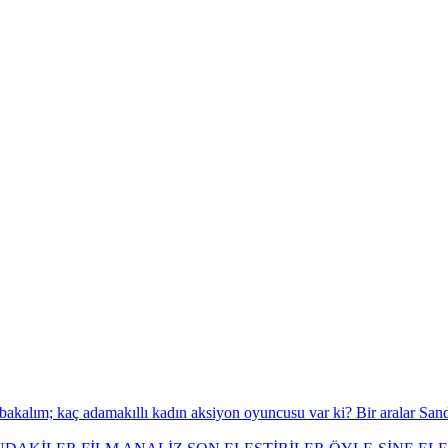
bakalım; kaç adamakıllı kadın aksiyon oyuncusu var ki? Bir aralar Sa