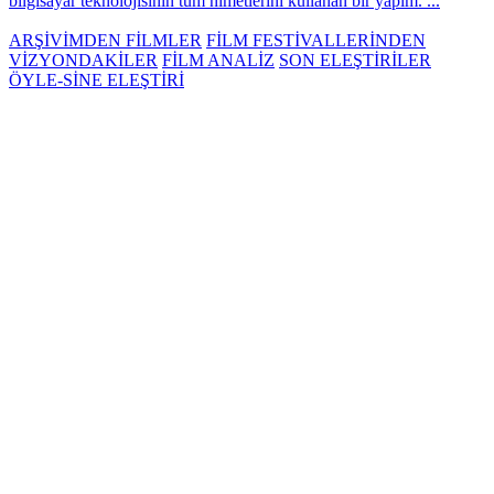
bilgisayar teknolojisinin tüm nimetlerini kullanan bir yapım. ...
ARŞİVİMDEN FİLMLER
FİLM FESTİVALLERİNDEN
VİZYONDAKİLER
FİLM ANALİZ
SON ELEŞTİRİLER
ÖYLE-SİNE ELEŞTİRİ