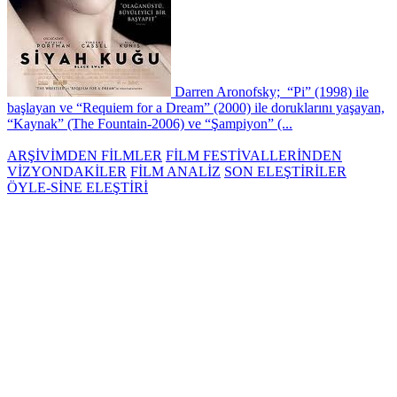
Darren Aronofsky; “Pi” (1998) ile
başlayan ve “Requiem for a Dream” (2000) ile doruklarını yaşayan,
“Kaynak” (The Fountain-2006) ve “Şampiyon” (...
ARŞİVİMDEN FİLMLER
FİLM FESTİVALLERİNDEN
VİZYONDAKİLER
FİLM ANALİZ
SON ELEŞTİRİLER
ÖYLE-SİNE ELEŞTİRİ