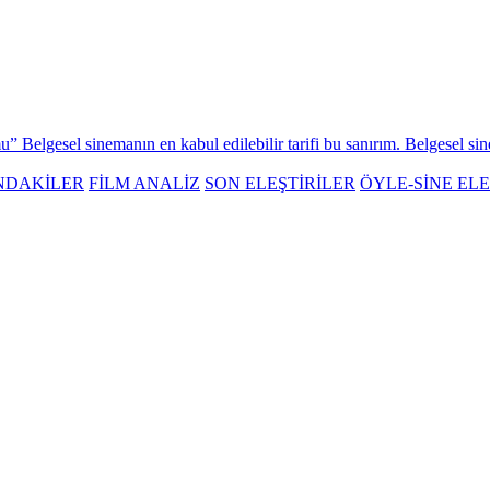
u” Belgesel sinemanın en kabul edilebilir tarifi bu sanırım. Belgesel s
NDAKİLER
FİLM ANALİZ
SON ELEŞTİRİLER
ÖYLE-SİNE ELE