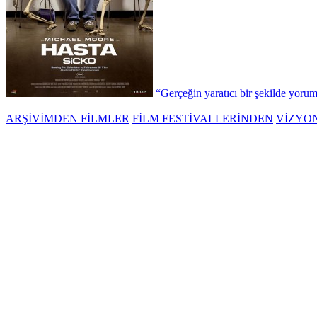
“Gerçeğin yaratıcı bir şekilde yorum
ARŞİVİMDEN FİLMLER
FİLM FESTİVALLERİNDEN
VİZYO