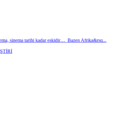
inema, sinema tarihi kadar eskidir… Bazen Afrika&rsq...
ŞTİRİ