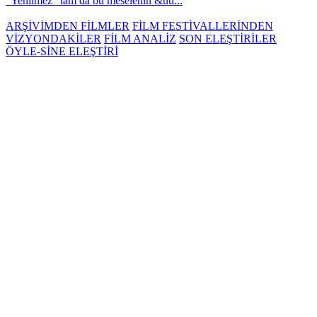
“Yenilmez” tam da bu meselenin &uu...
ARŞİVİMDEN FİLMLER
FİLM FESTİVALLERİNDEN
VİZYONDAKİLER
FİLM ANALİZ
SON ELEŞTİRİLER
ÖYLE-SİNE ELEŞTİRİ