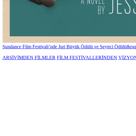
Sundance Film Festivali’nde Juri Büyük Ödülü ve Seyirci Ödülü&rsq.
ARŞİVİMDEN FİLMLER
FİLM FESTİVALLERİNDEN
VİZYO