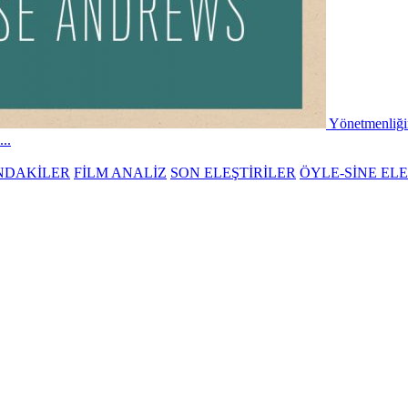
Yönetmenliği
..
NDAKİLER
FİLM ANALİZ
SON ELEŞTİRİLER
ÖYLE-SİNE ELE