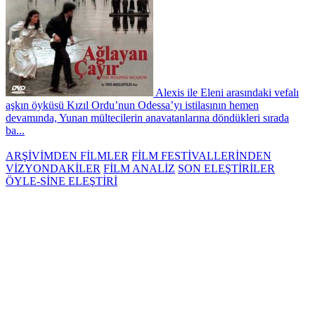
Alexis ile Eleni arasındaki vefalı
aşkın öyküsü Kızıl Ordu’nun Odessa’yı istilasının hemen
devamında, Yunan mültecilerin anavatanlarına döndükleri sırada
ba...
ARŞİVİMDEN FİLMLER
FİLM FESTİVALLERİNDEN
VİZYONDAKİLER
FİLM ANALİZ
SON ELEŞTİRİLER
ÖYLE-SİNE ELEŞTİRİ