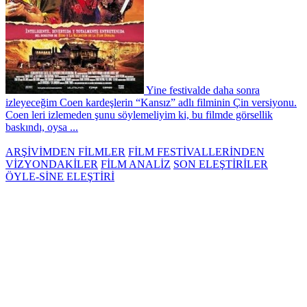
Yine festivalde daha sonra
izleyeceğim Coen kardeşlerin “Kansız” adlı filminin Çin versiyonu.
Coen leri izlemeden şunu söylemeliyim ki, bu filmde görsellik
baskındı, oysa ...
ARŞİVİMDEN FİLMLER
FİLM FESTİVALLERİNDEN
VİZYONDAKİLER
FİLM ANALİZ
SON ELEŞTİRİLER
ÖYLE-SİNE ELEŞTİRİ