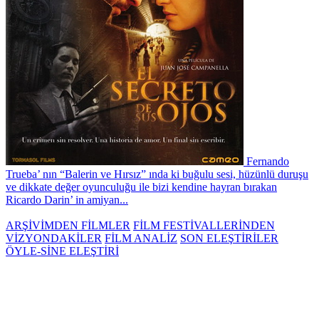
Fernando
Trueba’ nın “Balerin ve Hırsız” ında ki buğulu sesi, hüzünlü duruşu
ve dikkate değer oyunculuğu ile bizi kendine hayran bırakan
Ricardo Darin’ in amiyan...
ARŞİVİMDEN FİLMLER
FİLM FESTİVALLERİNDEN
VİZYONDAKİLER
FİLM ANALİZ
SON ELEŞTİRİLER
ÖYLE-SİNE ELEŞTİRİ