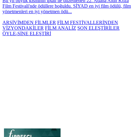
Bu yıl büyük kısmının iptali ile düzenlenen 22. Adana Altın Koza
Film Festivali'nde ödüllere boğuldu. SİYAD en iyi film ödülü, film
yönetmenleri en iyi yönetmen ödü...
ARŞİVİMDEN FİLMLER
FİLM FESTİVALLERİNDEN
VİZYONDAKİLER
FİLM ANALİZ
SON ELEŞTİRİLER
ÖYLE-SİNE ELEŞTİRİ