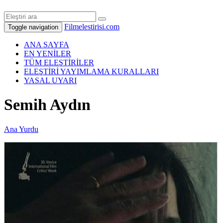
Filmelestirisi.com
Toggle navigation
ANA SAYFA
EN YENİLER
TÜM ELEŞTİRİLER
ELEŞTİRİ YAYIMLAMA KURALLARI
YASAL UYARI
Semih Aydın
Ana Yurdu