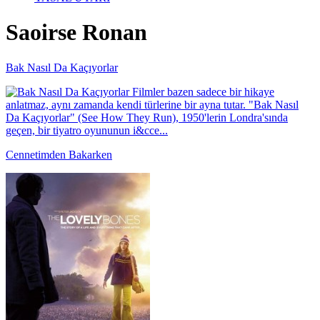
Saoirse Ronan
Bak Nasıl Da Kaçıyorlar
Filmler bazen sadece bir hikaye
anlatmaz, aynı zamanda kendi türlerine bir ayna tutar. "Bak Nasıl
Da Kaçıyorlar" (See How They Run), 1950'lerin Londra'sında
geçen, bir tiyatro oyununun i&cce...
Cennetimden Bakarken