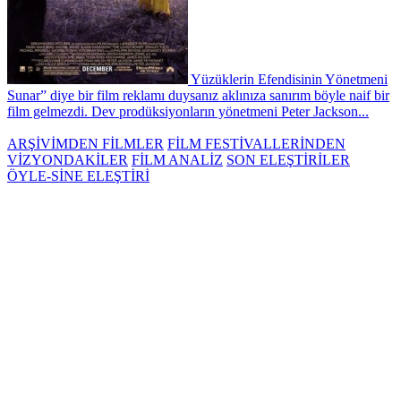
Yüzüklerin Efendisinin Yönetmeni
Sunar” diye bir film reklamı duysanız aklınıza sanırım böyle naif bir
film gelmezdi. Dev prodüksiyonların yönetmeni Peter Jackson...
ARŞİVİMDEN FİLMLER
FİLM FESTİVALLERİNDEN
VİZYONDAKİLER
FİLM ANALİZ
SON ELEŞTİRİLER
ÖYLE-SİNE ELEŞTİRİ