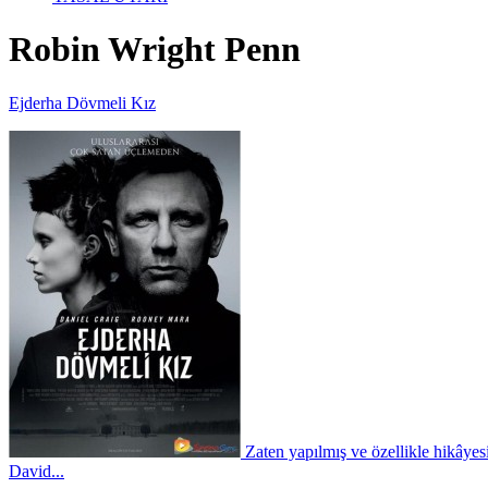
Robin Wright Penn
Ejderha Dövmeli Kız
Zaten yapılmış ve özellikle hikâyesi 
David...