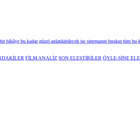
bir hikâye bu kadar güzel anlatılabilecek ise sinemanın bırakıp tüm bu 
NDAKİLER
FİLM ANALİZ
SON ELEŞTİRİLER
ÖYLE-SİNE ELE