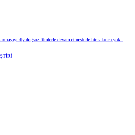
karmaşayı diyalogsuz filmlerle devam etmesinde bir sakınca yok .
ŞTİRİ