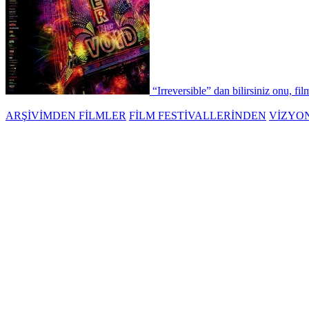
“Irreversible” dan bilirsiniz onu, fil
ARŞİVİMDEN FİLMLER
FİLM FESTİVALLERİNDEN
VİZYO