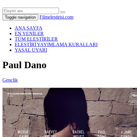
Filmelestirisi.com
Toggle navigation
ANA SAYFA
EN YENİLER
TÜM ELEŞTİRİLER
ELEŞTİRİ YAYIMLAMA KURALLARI
YASAL UYARI
Paul Dano
Gençlik