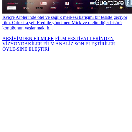
İsviçre Alpler'inde otel ve sağlık merkezi karışımı bir tesiste geçiyor
film. Orkestra şefi Fred ile yönetmen Mick ve otelin diğer bisürü
konuğunun yaşlanmak, h...
ARŞİVİMDEN FİLMLER
FİLM FESTİVALLERİNDEN
VİZYONDAKİLER
FİLM ANALİZ
SON ELEŞTİRİLER
ÖYLE-SİNE ELEŞTİRİ