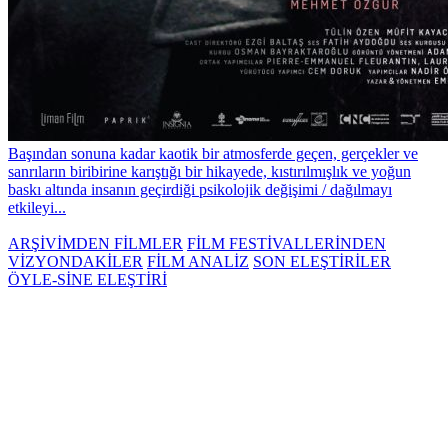
Başından sonuna kadar kaotik bir atmosferde geçen, gerçekler ve
sanrıların biribirine karıştığı bir hikayede, kıstırılmışlık ve yoğun
baskı altında insanın geçirdiği psikolojik değişimi / dağılmayı
etkileyi...
ARŞİVİMDEN FİLMLER
FİLM FESTİVALLERİNDEN
VİZYONDAKİLER
FİLM ANALİZ
SON ELEŞTİRİLER
ÖYLE-SİNE ELEŞTİRİ