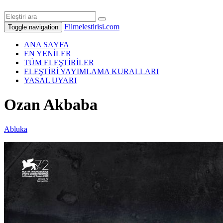
Filmelestirisi.com
Toggle navigation
ANA SAYFA
EN YENİLER
TÜM ELEŞTİRİLER
ELEŞTİRİ YAYIMLAMA KURALLARI
YASAL UYARI
Ozan Akbaba
Abluka