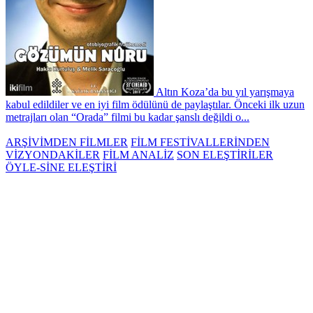
Altın Koza’da bu yıl yarışmaya
kabul edildiler ve en iyi film ödülünü de paylaştılar. Önceki ilk uzun
metrajları olan “Orada” filmi bu kadar şanslı değildi o...
ARŞİVİMDEN FİLMLER
FİLM FESTİVALLERİNDEN
VİZYONDAKİLER
FİLM ANALİZ
SON ELEŞTİRİLER
ÖYLE-SİNE ELEŞTİRİ