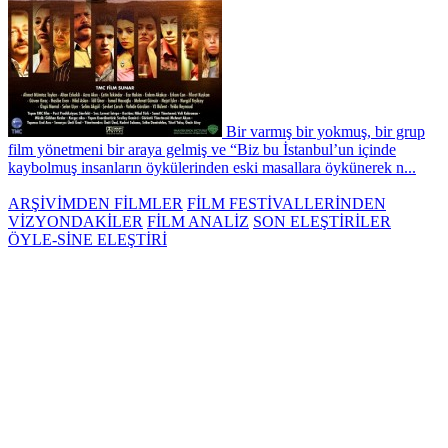
Bir varmış bir yokmuş, bir grup
film yönetmeni bir araya gelmiş ve “Biz bu İstanbul’un içinde
kaybolmuş insanların öykülerinden eski masallara öykünerek n...
ARŞİVİMDEN FİLMLER
FİLM FESTİVALLERİNDEN
VİZYONDAKİLER
FİLM ANALİZ
SON ELEŞTİRİLER
ÖYLE-SİNE ELEŞTİRİ