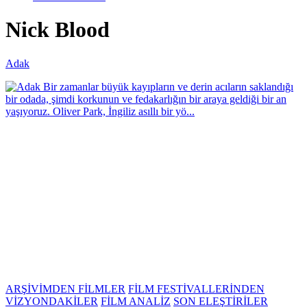
Nick Blood
Adak
Bir zamanlar büyük kayıpların ve derin acıların saklandığı
bir odada, şimdi korkunun ve fedakarlığın bir araya geldiği bir an
yaşıyoruz. Oliver Park, İngiliz asıllı bir yö...
ARŞİVİMDEN FİLMLER
FİLM FESTİVALLERİNDEN
VİZYONDAKİLER
FİLM ANALİZ
SON ELEŞTİRİLER