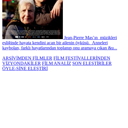
Jean-Pierre Mas’ın müzikleri
eşliğinde hayata kendini açan bir ailenin öyküsü. Anneleri
kaybolan, farklı hayatlarından toplanıp onu aramaya çıkan &u...
ARŞİVİMDEN FİLMLER
FİLM FESTİVALLERİNDEN
VİZYONDAKİLER
FİLM ANALİZ
SON ELEŞTİRİLER
ÖYLE-SİNE ELEŞTİRİ