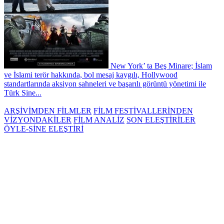
New York’ ta Beş Minare; İslam
ve İslami terör hakkında, bol mesaj kaygılı, Hollywood
standartlarında aksiyon sahneleri ve başarılı görüntü yönetimi ile
Türk Sine...
ARŞİVİMDEN FİLMLER
FİLM FESTİVALLERİNDEN
VİZYONDAKİLER
FİLM ANALİZ
SON ELEŞTİRİLER
ÖYLE-SİNE ELEŞTİRİ