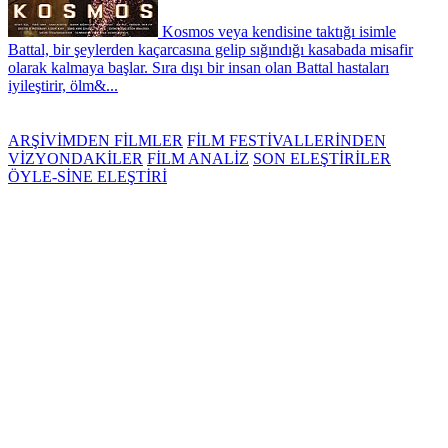
Kosmos veya kendisine taktığı isimle
Battal, bir şeylerden kaçarcasına gelip sığındığı kasabada misafir
olarak kalmaya başlar. Sıra dışı bir insan olan Battal hastaları
iyileştirir, ölm&...
ARŞİVİMDEN FİLMLER
FİLM FESTİVALLERİNDEN
VİZYONDAKİLER
FİLM ANALİZ
SON ELEŞTİRİLER
ÖYLE-SİNE ELEŞTİRİ