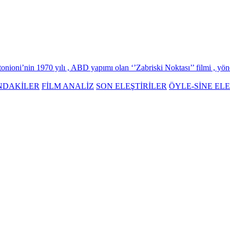
ioni’nin 1970 yılı , ABD yapımı olan ‘’Zabriski Noktası’’ filmi , yönet
NDAKİLER
FİLM ANALİZ
SON ELEŞTİRİLER
ÖYLE-SİNE ELE