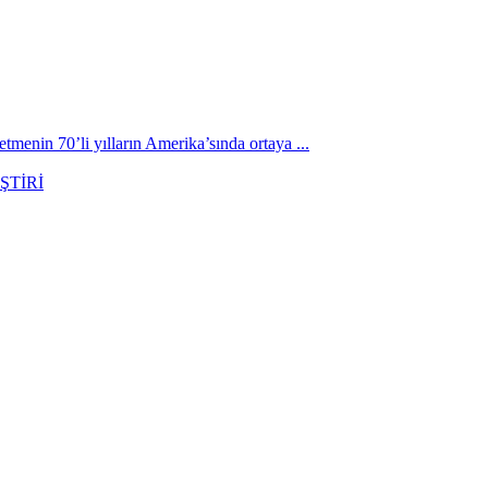
menin 70’li yılların Amerika’sında ortaya ...
ŞTİRİ