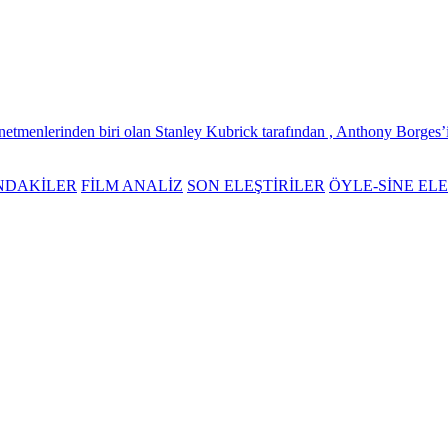
önetmenlerinden biri olan Stanley Kubrick tarafından , Anthony Borges
NDAKİLER
FİLM ANALİZ
SON ELEŞTİRİLER
ÖYLE-SİNE ELE