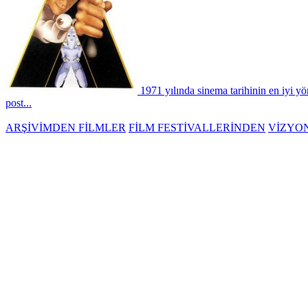
1971 yılında sinema tarihinin en iyi y
post...
ARŞİVİMDEN FİLMLER
FİLM FESTİVALLERİNDEN
VİZYO