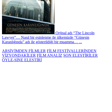
Orjinal adı “The Lincoln
Lawyer”… Nasıl bir esinlenme ile ülkemizde “Güneşin
Karanlığında” adı ile gösterildiği bir muamma… ...
ARŞİVİMDEN FİLMLER
FİLM FESTİVALLERİNDEN
VİZYONDAKİLER
FİLM ANALİZ
SON ELEŞTİRİLER
ÖYLE-SİNE ELEŞTİRİ