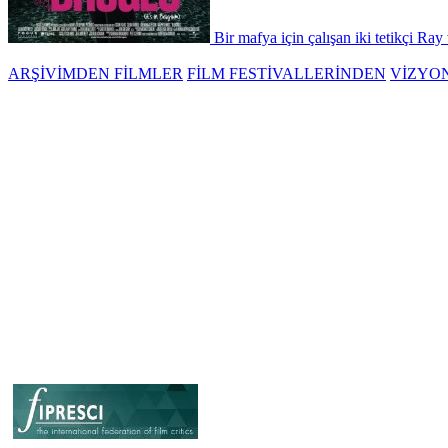
Bir mafya için çalışan iki tetikçi Ray
ARŞİVİMDEN FİLMLER
FİLM FESTİVALLERİNDEN
VİZYO