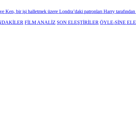
 ve Ken, bir işi halletmek üzere Londra’daki patronları Harry tarafından B
NDAKİLER
FİLM ANALİZ
SON ELEŞTİRİLER
ÖYLE-SİNE ELE