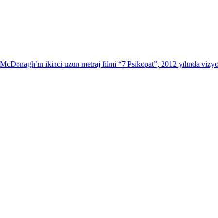
McDonagh’ın ikinci uzun metraj filmi “7 Psikopat”, 2012 yılında vizyon