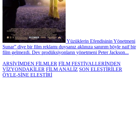
Yüzüklerin Efendisinin Yönetmeni
Sunar” diye bir film reklamı duysanız aklınıza sanırım böyle naif bir
film gelmezdi. Dev prodüksiyonların yönetmeni Peter Jackson...
ARŞİVİMDEN FİLMLER
FİLM FESTİVALLERİNDEN
VİZYONDAKİLER
FİLM ANALİZ
SON ELEŞTİRİLER
ÖYLE-SİNE ELEŞTİRİ