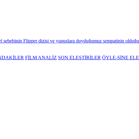
el sebebinin Flipper dizisi ve yunuslara duyduğumuz sempatinin olduğu
NDAKİLER
FİLM ANALİZ
SON ELEŞTİRİLER
ÖYLE-SİNE ELE