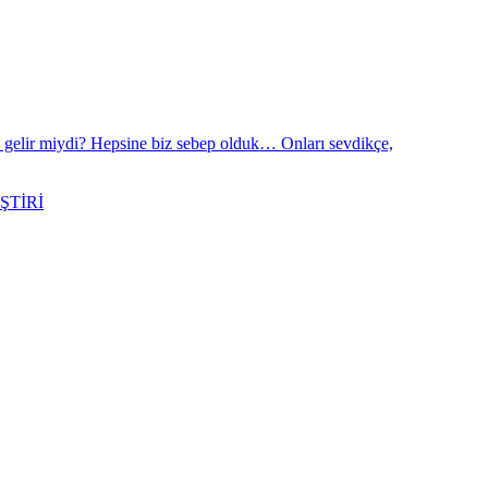
 gelir miydi? Hepsine biz sebep olduk… Onları sevdikçe,
ŞTİRİ