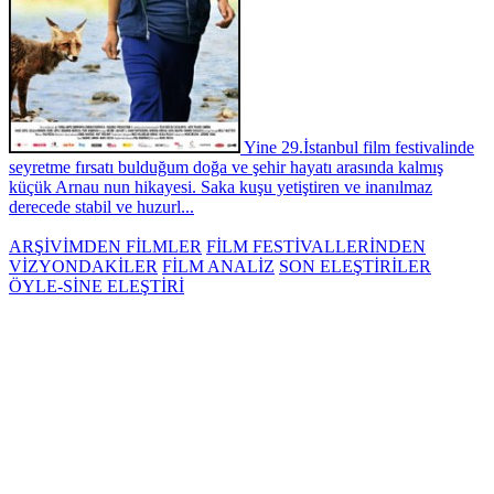
Yine 29.İstanbul film festivalinde
seyretme fırsatı bulduğum doğa ve şehir hayatı arasında kalmış
küçük Arnau nun hikayesi. Saka kuşu yetiştiren ve inanılmaz
derecede stabil ve huzurl...
ARŞİVİMDEN FİLMLER
FİLM FESTİVALLERİNDEN
VİZYONDAKİLER
FİLM ANALİZ
SON ELEŞTİRİLER
ÖYLE-SİNE ELEŞTİRİ