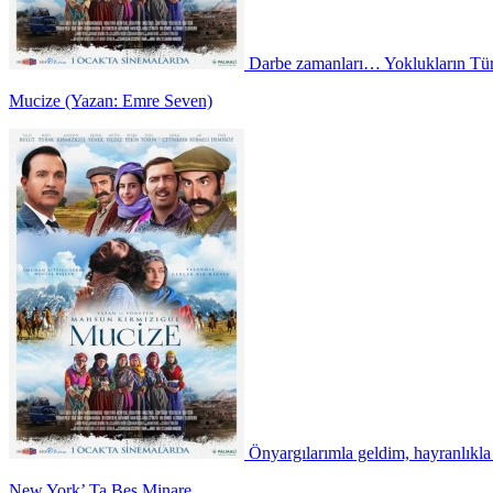
Darbe zamanları… Yoklukların Türki
Mucize (Yazan: Emre Seven)
Önyargılarımla geldim, hayranlıkl
New York’ Ta Beş Minare