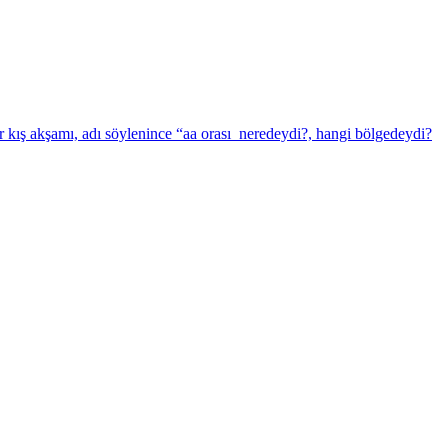
r kış akşamı, adı söylenince “aa orası neredeydi?, hangi bölgedeydi?