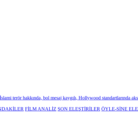
lami terör hakkında, bol mesaj kaygılı, Hollywood standartlarında aksiy
NDAKİLER
FİLM ANALİZ
SON ELEŞTİRİLER
ÖYLE-SİNE ELE