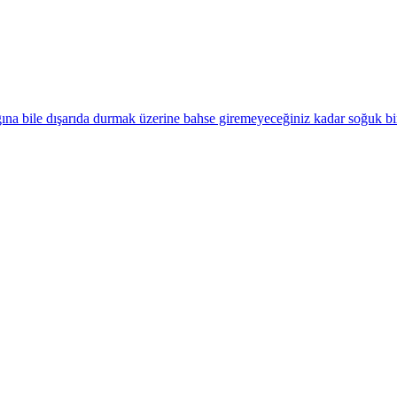
ına bile dışarıda durmak üzerine bahse giremeyeceğiniz kadar soğuk bi