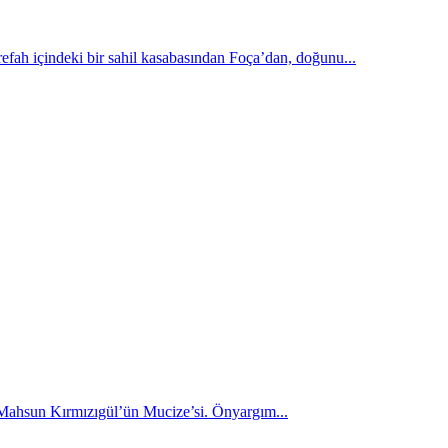
fah içindeki bir sahil kasabasından Foça’dan, doğunu...
Mahsun Kırmızıgül’ün Mucize’si. Önyargım...