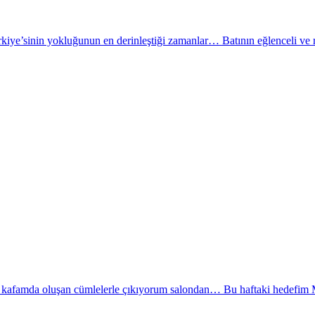
ye’sinin yokluğunun en derinleştiği zamanlar… Batının eğlenceli ve re
a kafamda oluşan cümlelerle çıkıyorum salondan… Bu haftaki hedefim 