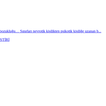
zukluğu… Sınırları nevrotik kişilikten psikotik kişiliğe uzanan b...
ŞTİRİ