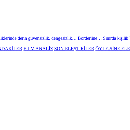
klerinde derin güvensizlik, dengesizlik… Borderline… Sınırda kişilik bo
NDAKİLER
FİLM ANALİZ
SON ELEŞTİRİLER
ÖYLE-SİNE ELE