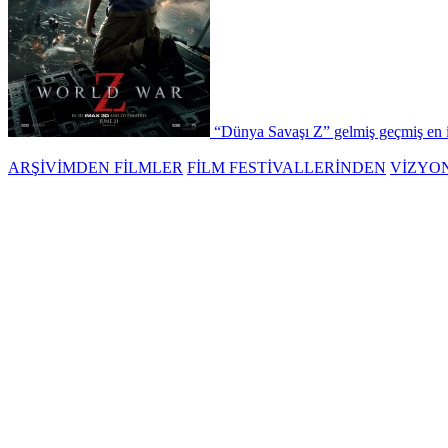
“Dünya Savaşı Z” gelmiş geçmiş en idd
ARŞİVİMDEN FİLMLER
FİLM FESTİVALLERİNDEN
VİZYO