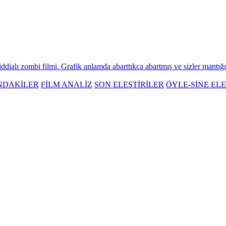
ialı zombi filmi. Grafik anlamda abarttıkça abartmış ve sizler mantığın
NDAKİLER
FİLM ANALİZ
SON ELEŞTİRİLER
ÖYLE-SİNE ELE