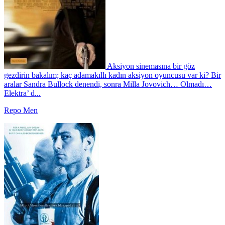
Aksiyon sinemasına bir göz
gezdirin bakalım; kaç adamakıllı kadın aksiyon oyuncusu var ki? Bir
aralar Sandra Bullock denendi, sonra Milla Jovovich… Olmadı…
Elektra’ d...
Repo Men