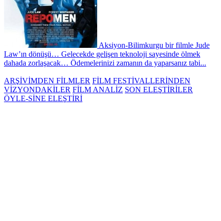
Aksiyon-Bilimkurgu bir filmle Jude
Law’ın dönüşü… Gelecekde gelişen teknoloji sayesinde ölmek
dahada zorlaşacak… Ödemelerinizi zamanın da yaparsanız tabi...
ARŞİVİMDEN FİLMLER
FİLM FESTİVALLERİNDEN
VİZYONDAKİLER
FİLM ANALİZ
SON ELEŞTİRİLER
ÖYLE-SİNE ELEŞTİRİ