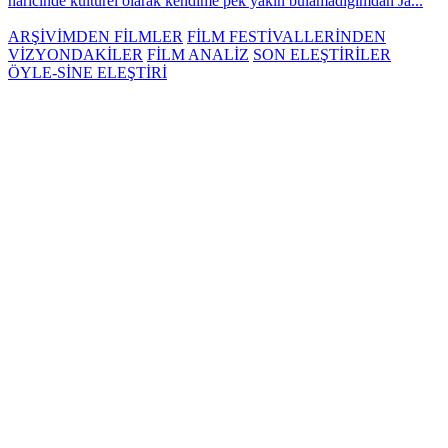
haricinde kültürel olarak kendime pek yakın bulamadığımdan Ja...
ARŞİVİMDEN FİLMLER
FİLM FESTİVALLERİNDEN
VİZYONDAKİLER
FİLM ANALİZ
SON ELEŞTİRİLER
ÖYLE-SİNE ELEŞTİRİ