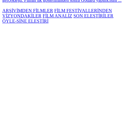
gerçekleşti. Filmin ilk gösteriminden sonra Godard yapımcısını ...
ARŞİVİMDEN FİLMLER
FİLM FESTİVALLERİNDEN
VİZYONDAKİLER
FİLM ANALİZ
SON ELEŞTİRİLER
ÖYLE-SİNE ELEŞTİRİ