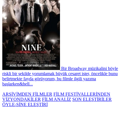
Bir Broadway müzikalini böyle
riskli bir şekilde yorumlamak büyük cesaret ister, öncelikle bunu
belirtmekte fayda görüyorum, bu filmle ilgili yazıma
başlarken&hell...
ARŞİVİMDEN FİLMLER
FİLM FESTİVALLERİNDEN
VİZYONDAKİLER
FİLM ANALİZ
SON ELEŞTİRİLER
ÖYLE-SİNE ELEŞTİRİ