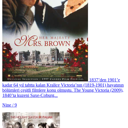
1837’den 1901’e
kadar 64 yıl tahtta kalan Kraliçe Victoria’nın (1819-1901) hayatının
bölümleri çeşitli filmlere konu olmuştu. The Young Victoria (2009),
1840’ta kuzeni Saxe-Coburg...
Nine / 9