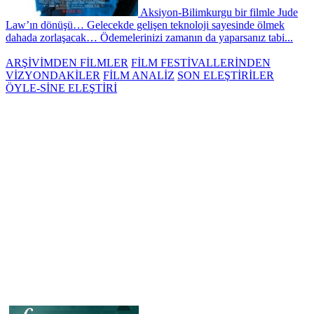
Aksiyon-Bilimkurgu bir filmle Jude
Law’ın dönüşü… Gelecekde gelişen teknoloji sayesinde ölmek
dahada zorlaşacak… Ödemelerinizi zamanın da yaparsanız tabi...
ARŞİVİMDEN FİLMLER
FİLM FESTİVALLERİNDEN
VİZYONDAKİLER
FİLM ANALİZ
SON ELEŞTİRİLER
ÖYLE-SİNE ELEŞTİRİ