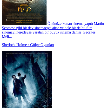
Önünüze konan sinema yapıtı Martin
Scorsese gibi bir dev sinemacıya aitse ve hele bir de bu film
sinemayı neredeyse yaratan bir büyük sinema dahisi Georges
Méli...
Sherlock Holmes: Gölge Oyunları