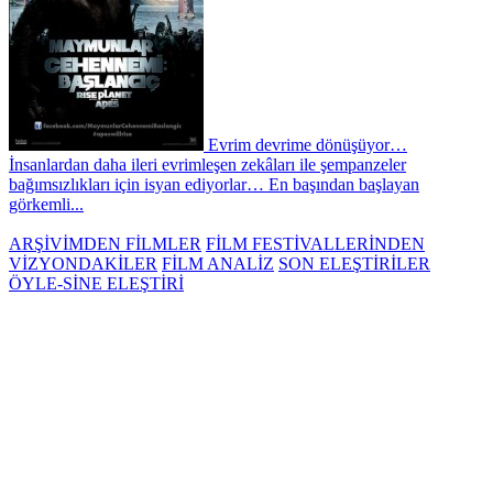
Evrim devrime dönüşüyor…
İnsanlardan daha ileri evrimleşen zekâları ile şempanzeler
bağımsızlıkları için isyan ediyorlar… En başından başlayan
görkemli...
ARŞİVİMDEN FİLMLER
FİLM FESTİVALLERİNDEN
VİZYONDAKİLER
FİLM ANALİZ
SON ELEŞTİRİLER
ÖYLE-SİNE ELEŞTİRİ