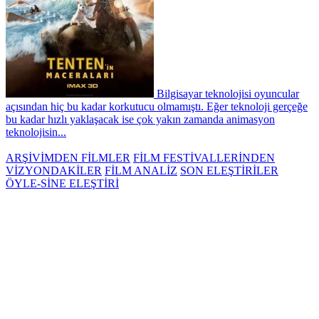
Bilgisayar teknolojisi oyuncular
açısından hiç bu kadar korkutucu olmamıştı. Eğer teknoloji gerçeğe
bu kadar hızlı yaklaşacak ise çok yakın zamanda animasyon
teknolojisin...
ARŞİVİMDEN FİLMLER
FİLM FESTİVALLERİNDEN
VİZYONDAKİLER
FİLM ANALİZ
SON ELEŞTİRİLER
ÖYLE-SİNE ELEŞTİRİ