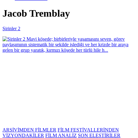
Jacob Tremblay
Şirinler 2
Mavi köşede; birbirleriyle yaşamasını seven, görev
paylaşımının sistematik bir şekilde işlediği ve her krizde bir araya
gelen bir grup yaratık, kırmızı köşede her türlü hile h...
ARŞİVİMDEN FİLMLER
FİLM FESTİVALLERİNDEN
VİZYONDAKİLER
FİLM ANALİZ
SON ELEŞTİRİLER