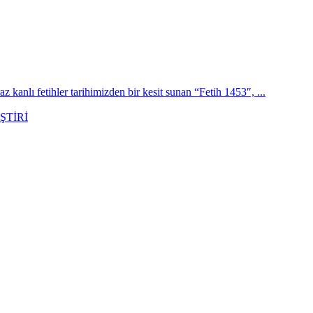
az kanlı fetihler tarihimizden bir kesit sunan “Fetih 1453″, ...
ŞTİRİ