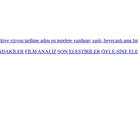
rkiye vizyon tarihine adını en tepelere yazdıran; şanlı, heyecanlı ama bir
NDAKİLER
FİLM ANALİZ
SON ELEŞTİRİLER
ÖYLE-SİNE ELE